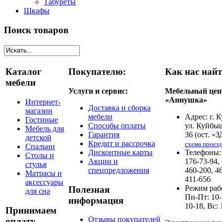
Табуреты
Шкафы
Поиск товаров
Каталог
Покупателю:
Как нас найт
мебели
Услуги и сервис:
Мебельный цен
«Аннушка»
Интернет-
Доставка и сборка
магазин
мебели
Адрес: г. 
Гостиные
Способы оплаты
ул. Куйбы
Мебель для
Гарантия
36 (ост. «З
детской
Кредит и рассрочка
схема проезд
Спальни
Дисконтные карты
Телефоны: 
Столы и
Акции и
176-73-94,
стулья
спецпредложения
460-200, 4
Матрасы и
411-656
аксессуары
Режим раб
Полезная
для сна
Пн-Пт: 10-
информация
10-18, Вс: 
Принимаем
Отзывы покупателей
оплату