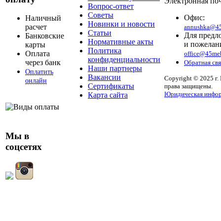
Электронная поч
Вопрос-ответ
Советы
Офис:
Наличный
Новинки и новости
расчет
annushka@45
Статьи
Для предл
Банковские
Нормативные акты
и пожелан
карты
Политика
Оплата
office@45meb
конфиденциальности
через банк
Обратная свя
Наши партнеры
Оплатить
Вакансии
Copyright © 2025 г.
онлайн
Сертификаты
права защищены.
Юридическая инфо
Карта сайта
Мы в
соцсетях