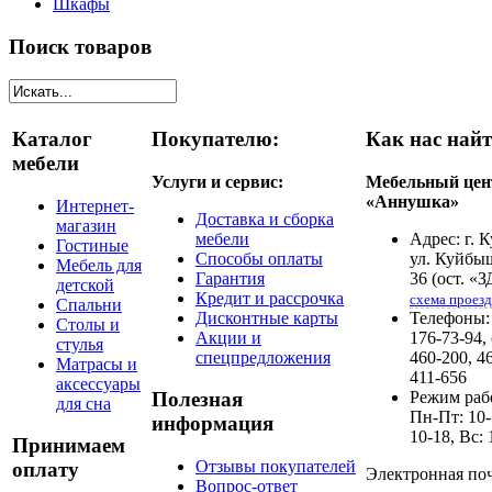
Шкафы
Поиск товаров
Каталог
Покупателю:
Как нас найт
мебели
Услуги и сервис:
Мебельный цен
«Аннушка»
Интернет-
Доставка и сборка
магазин
мебели
Адрес: г. 
Гостиные
Способы оплаты
ул. Куйбы
Мебель для
Гарантия
36 (ост. «З
детской
Кредит и рассрочка
схема проезд
Спальни
Дисконтные карты
Телефоны: 
Столы и
Акции и
176-73-94,
стулья
спецпредложения
460-200, 4
Матрасы и
411-656
аксессуары
Режим раб
Полезная
для сна
Пн-Пт: 10-
информация
10-18, Вс: 
Принимаем
Отзывы покупателей
оплату
Электронная поч
Вопрос-ответ