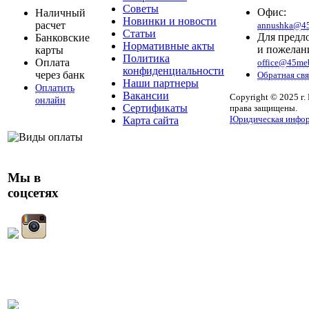
Советы
Офис:
Наличный
Новинки и новости
расчет
annushka@45
Статьи
Для предл
Банковские
Нормативные акты
и пожелан
карты
Политика
Оплата
office@45meb
конфиденциальности
через банк
Обратная свя
Наши партнеры
Оплатить
Вакансии
Copyright © 2025 г.
онлайн
Сертификаты
права защищены.
Юридическая инфо
Карта сайта
Мы в
соцсетях