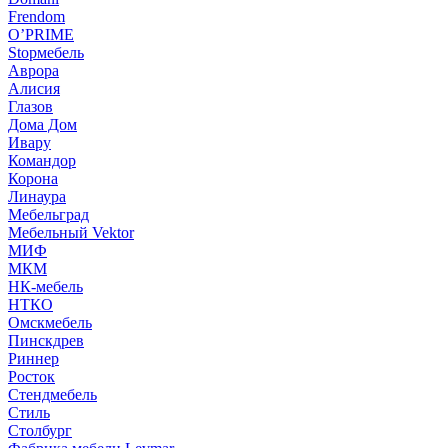
Frendom
O’PRIME
Stopмебель
Аврора
Алисия
Глазов
Дома Дом
Ивару
Командор
Корона
Линаура
Мебельград
Мебельный Vektor
МИФ
МКМ
НК-мебель
НТКО
Омскмебель
Пинскдрев
Риннер
Росток
Стендмебель
Стиль
Столбург