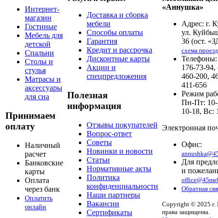
«Аннушка»
Интернет-
Доставка и сборка
магазин
мебели
Адрес: г. 
Гостиные
Способы оплаты
ул. Куйбы
Мебель для
Гарантия
36 (ост. «З
детской
Кредит и рассрочка
схема проезд
Спальни
Дисконтные карты
Телефоны: 
Столы и
Акции и
176-73-94,
стулья
спецпредложения
460-200, 4
Матрасы и
411-656
аксессуары
Режим раб
Полезная
для сна
Пн-Пт: 10-
информация
10-18, Вс: 
Принимаем
Отзывы покупателей
оплату
Электронная поч
Вопрос-ответ
Советы
Офис:
Наличный
Новинки и новости
расчет
annushka@45
Статьи
Для предл
Банковские
Нормативные акты
и пожелан
карты
Политика
Оплата
office@45meb
конфиденциальности
через банк
Обратная свя
Наши партнеры
Оплатить
Вакансии
Copyright © 2025 г.
онлайн
Сертификаты
права защищены.