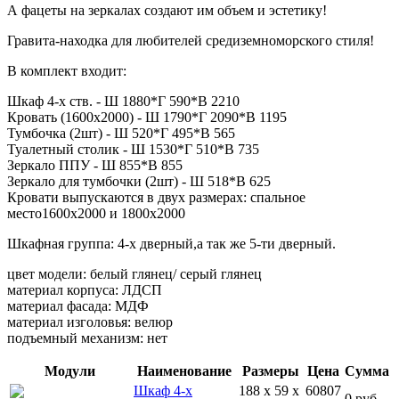
А фацеты на зеркалах создают им объем и эстетику!
Гравита-находка для любителей средиземноморского стиля!
В комплект входит:
Шкаф 4-х ств. - Ш 1880*Г 590*В 2210
Кровать (1600х2000) - Ш 1790*Г 2090*В 1195
Тумбочка (2шт) - Ш 520*Г 495*В 565
Туалетный столик - Ш 1530*Г 510*В 735
Зеркало ППУ - Ш 855*В 855
Зеркало для тумбочки (2шт) - Ш 518*В 625
Кровати выпускаются в двух размерах: спальное
место1600х2000 и 1800х2000
Шкафная группа: 4-х дверный,а так же 5-ти дверный.
цвет модели: белый глянец/ серый глянец
материал корпуса: ЛДСП
материал фасада: МДФ
материал изголовья: велюр
подъемный механизм: нет
Модули
Наименование
Размеры
Цена
Сумма
Шкаф 4-х
188 x 59 x
60807
0 руб