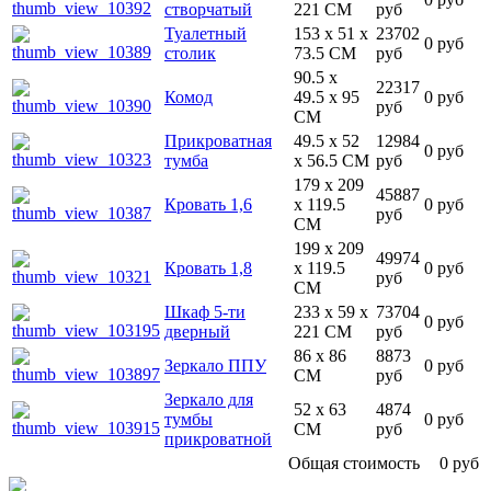
створчатый
221 CM
руб
Туалетный
153 x 51 x
23702
0 руб
столик
73.5 CM
руб
90.5 x
22317
Комод
49.5 x 95
0 руб
руб
CM
Прикроватная
49.5 x 52
12984
0 руб
тумба
x 56.5 CM
руб
179 x 209
45887
Кровать 1,6
x 119.5
0 руб
руб
CM
199 x 209
49974
Кровать 1,8
x 119.5
0 руб
руб
CM
Шкаф 5-ти
233 x 59 x
73704
0 руб
дверный
221 CM
руб
86 x 86
8873
Зеркало ППУ
0 руб
CM
руб
Зеркало для
52 x 63
4874
тумбы
0 руб
CM
руб
прикроватной
Общая стоимость
0 руб