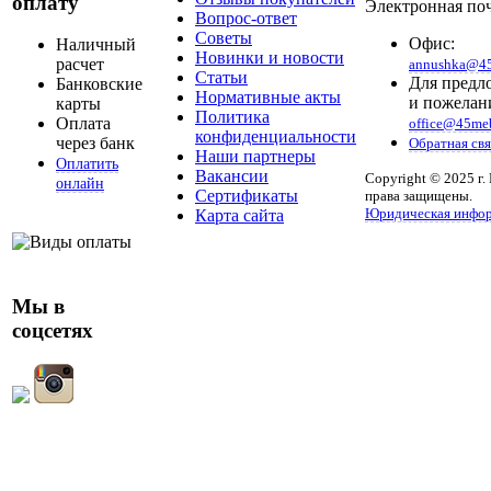
оплату
Электронная поч
Вопрос-ответ
Советы
Офис:
Наличный
Новинки и новости
расчет
annushka@45
Статьи
Для предл
Банковские
Нормативные акты
и пожелан
карты
Политика
Оплата
office@45meb
конфиденциальности
через банк
Обратная свя
Наши партнеры
Оплатить
Вакансии
Copyright © 2025 г.
онлайн
Сертификаты
права защищены.
Юридическая инфо
Карта сайта
Мы в
соцсетях