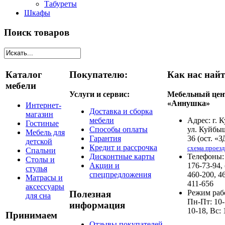
Табуреты
Шкафы
Поиск товаров
Каталог
Покупателю:
Как нас найт
мебели
Услуги и сервис:
Мебельный цен
«Аннушка»
Интернет-
Доставка и сборка
магазин
мебели
Адрес: г. 
Гостиные
Способы оплаты
ул. Куйбы
Мебель для
Гарантия
36 (ост. «З
детской
Кредит и рассрочка
схема проезд
Спальни
Дисконтные карты
Телефоны: 
Столы и
Акции и
176-73-94,
стулья
спецпредложения
460-200, 4
Матрасы и
411-656
аксессуары
Режим раб
Полезная
для сна
Пн-Пт: 10-
информация
10-18, Вс: 
Принимаем
Отзывы покупателей