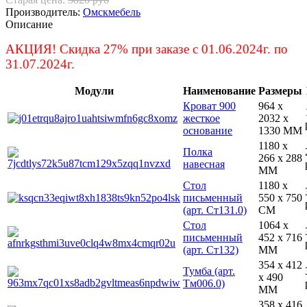
Производитель:
Омскмебель
Описание
АКЦИЯ! Скидка 27% при заказе с 01.06.2024г. по
31.07.2024г.
Модули
Наименование
Размеры
Кроват 900
964 x
жесткое
2032 x
основание
1330 MM
1180 x
Полка
266 x 288
навесная
MM
Стол
1180 x
письменный
550 x 750
(арт. Ст131.0)
CM
Стол
1064 x
письменный
452 x 716
(арт. Ст132)
MM
354 x 412
Тумба (арт.
x 490
Тм006.0)
MM
358 x 416