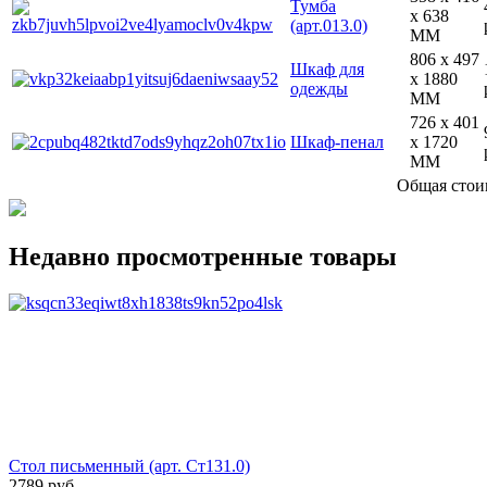
Тумба
x 638
(арт.013.0)
MM
806 x 497
Шкаф для
x 1880
одежды
MM
726 x 401
Шкаф-пенал
x 1720
MM
Общая стои
Недавно просмотренные товары
Стол письменный (арт. Ст131.0)
2789 руб