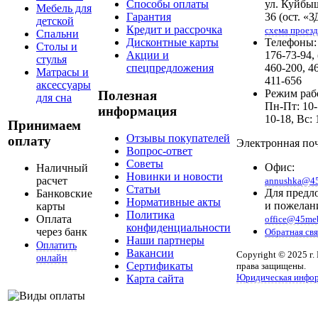
Способы оплаты
ул. Куйбы
Мебель для
Гарантия
36 (ост. «З
детской
Кредит и рассрочка
схема проезд
Спальни
Дисконтные карты
Телефоны: 
Столы и
Акции и
176-73-94,
стулья
спецпредложения
460-200, 4
Матрасы и
411-656
аксессуары
Режим раб
Полезная
для сна
Пн-Пт: 10-
информация
10-18, Вс: 
Принимаем
Отзывы покупателей
оплату
Электронная поч
Вопрос-ответ
Советы
Офис:
Наличный
Новинки и новости
расчет
annushka@45
Статьи
Для предл
Банковские
Нормативные акты
и пожелан
карты
Политика
Оплата
office@45meb
конфиденциальности
через банк
Обратная свя
Наши партнеры
Оплатить
Вакансии
Copyright © 2025 г.
онлайн
Сертификаты
права защищены.
Юридическая инфо
Карта сайта